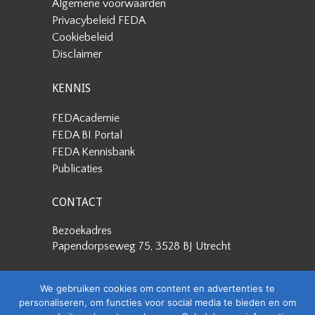
Algemene voorwaarden
Privacybeleid FEDA
Cookiebeleid
Disclaimer
KENNIS
FEDAcademie
FEDA BI Portal
FEDA Kennisbank
Publicaties
CONTACT
Bezoekadres
Papendorpseweg 75, 3528 BJ Utrecht
Postadres
We gebruiken cookies om content en advertenties te
Papendorpseweg 75, 3528 BJ Utrecht
personaliseren, om functies voor social media te bieden en om