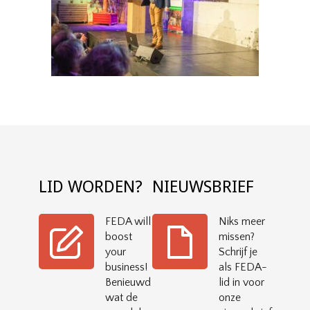
LID WORDEN?
NIEUWSBRIEF
FEDA will
Niks meer
boost
missen?
your
Schrijf je
business!
als FEDA-
Benieuwd
lid in voor
wat de
onze