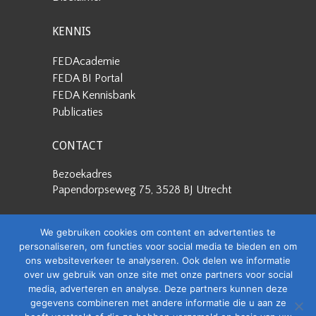
KENNIS
FEDAcademie
FEDA BI Portal
FEDA Kennisbank
Publicaties
CONTACT
Bezoekadres
Papendorpseweg 75, 3528 BJ Utrecht
Postadres
We gebruiken cookies om content en advertenties te
Papendorpseweg 75, 3528 BJ Utrecht
personaliseren, om functies voor social media te bieden en om
ons websiteverkeer te analyseren. Ook delen we informatie
Stuur een e-mail
over uw gebruik van onze site met onze partners voor social
info@feda.nl
media, adverteren en analyse. Deze partners kunnen deze
gegevens combineren met andere informatie die u aan ze
Bel ons