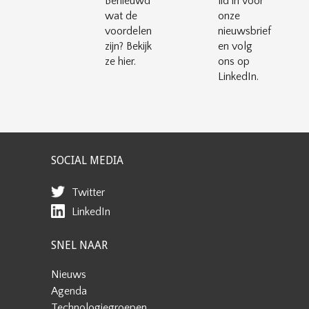
Benieuwd
lid in voor
wat de
onze
voordelen
nieuwsbrief
zijn? Bekijk
en volg
ze hier.
ons op
LinkedIn.
SOCIAL MEDIA
Twitter
LinkedIn
SNEL NAAR
Nieuws
Agenda
Technologiegroepen