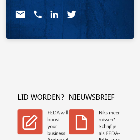
LID WORDEN?
NIEUWSBRIEF
FEDA will
Niks meer
boost
missen?
your
Schrijf je
business!
als FEDA-