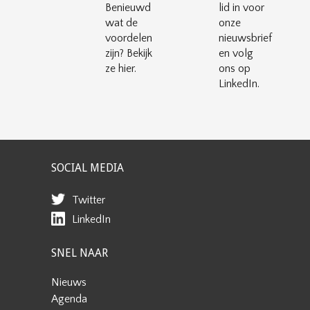
Benieuwd
lid in voor
wat de
onze
voordelen
nieuwsbrief
zijn? Bekijk
en volg
ze hier.
ons op
LinkedIn.
SOCIAL MEDIA
Twitter
LinkedIn
SNEL NAAR
Nieuws
Agenda