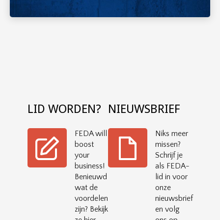
LID WORDEN?
NIEUWSBRIEF
FEDA will
Niks meer
boost
missen?
your
Schrijf je
business!
als FEDA-
Benieuwd
lid in voor
wat de
onze
voordelen
nieuwsbrief
zijn? Bekijk
en volg
ze hier.
ons op