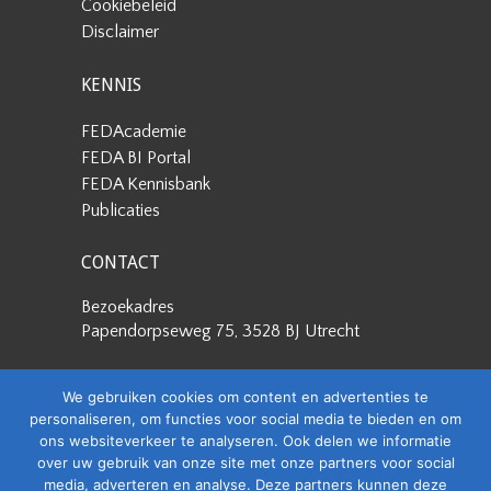
Cookiebeleid
Disclaimer
KENNIS
FEDAcademie
FEDA BI Portal
FEDA Kennisbank
Publicaties
CONTACT
Bezoekadres
Papendorpseweg 75, 3528 BJ Utrecht
Postadres
We gebruiken cookies om content en advertenties te
Papendorpseweg 75, 3528 BJ Utrecht
personaliseren, om functies voor social media te bieden en om
ons websiteverkeer te analyseren. Ook delen we informatie
Stuur een e-mail
over uw gebruik van onze site met onze partners voor social
info@feda.nl
media, adverteren en analyse. Deze partners kunnen deze