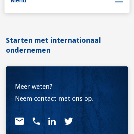
Menu
Bedrijfsvoering
Starten met internationaal
Personeel
ondernemen
Duurzaam ondernemen
Internationaal ondernemen
Meer weten?
Neem contact met ons op.