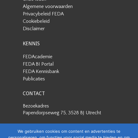
Algemene voorwaarden
Privacybeleid FEDA
Cookiebeleid
Disclaimer
KENNIS
FEDAcademie
FEDA BI Portal
FEDA Kennisbank
Publicaties
CONTACT
Bezoekadres
Papendorpseweg 75, 3528 BJ Utrecht
Postadres
We gebruiken cookies om content en advertenties te
Papendorpseweg 75, 3528 BJ Utrecht
personaliseren, om functies voor social media te bieden en om