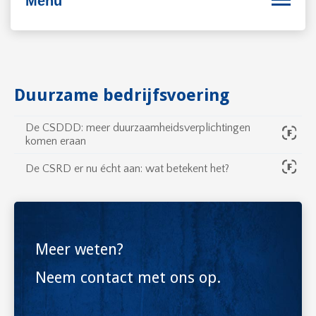
Menu
Bedrijfsvoering
Duurzame bedrijfsvoering
Personeel
De CSDDD: meer duurzaamheidsverplichtingen
komen eraan
Duurzaam ondernemen
De CSRD er nu écht aan: wat betekent het?
Internationaal ondernemen
Meer weten?
Neem contact met ons op.