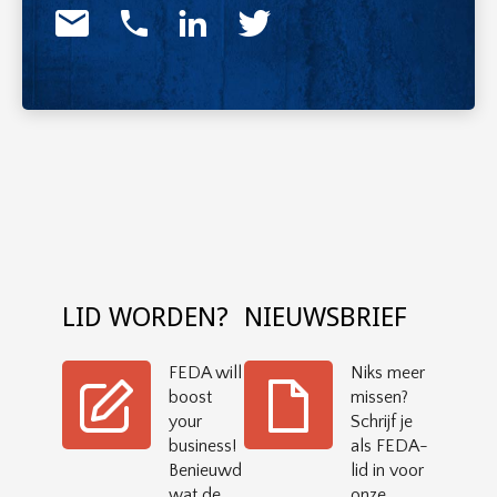
LID WORDEN?
NIEUWSBRIEF
FEDA will
Niks meer
boost
missen?
your
Schrijf je
business!
als FEDA-
Benieuwd
lid in voor
wat de
onze