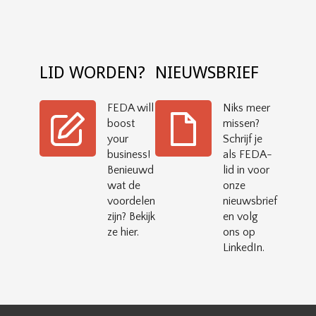
LID WORDEN?
NIEUWSBRIEF
FEDA will
Niks meer
boost
missen?
your
Schrijf je
business!
als FEDA-
Benieuwd
lid in voor
wat de
onze
voordelen
nieuwsbrief
zijn? Bekijk
en volg
ze hier.
ons op
LinkedIn.