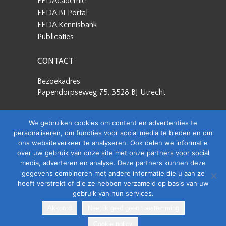
FEDAcademie
FEDA BI Portal
FEDA Kennisbank
Publicaties
CONTACT
Bezoekadres
Papendorpseweg 75, 3528 BJ Utrecht
Postadres
We gebruiken cookies om content en advertenties te
Papendorpseweg 75, 3528 BJ Utrecht
personaliseren, om functies voor social media te bieden en om
ons websiteverkeer te analyseren. Ook delen we informatie
Stuur een e-mail
over uw gebruik van onze site met onze partners voor social
info@feda.nl
media, adverteren en analyse. Deze partners kunnen deze
gegevens combineren met andere informatie die u aan ze
Bel ons
heeft verstrekt of die ze hebben verzameld op basis van uw
+31 88 4008506
gebruik van hun services.
Akkoord
Nee, ik geef geen toestemming
Copyright @ 2026
Cookie policy