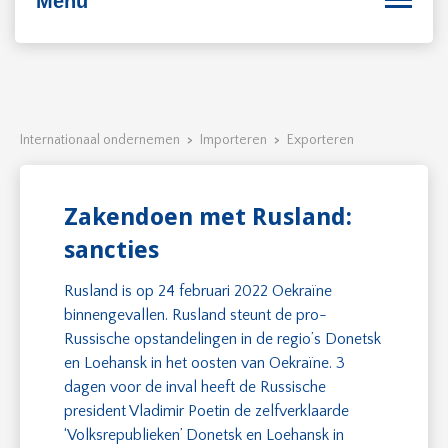
Menu
Bedrijfsvoering
Internationaal ondernemen
>
Importeren
>
Exporteren
Personeel
Duurzaam ondernemen
Zakendoen met Rusland:
sancties
Internationaal ondernemen
Rusland is op 24 februari 2022 Oekraïne
binnengevallen. Rusland steunt de pro-
Russische opstandelingen in de regio’s Donetsk
en Loehansk in het oosten van Oekraïne. 3
dagen voor de inval heeft de Russische
president Vladimir Poetin de zelfverklaarde
‘Volksrepublieken’ Donetsk en Loehansk in