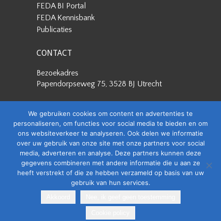
FEDA BI Portal
FEDA Kennisbank
Publicaties
CONTACT
Bezoekadres
Papendorpseweg 75, 3528 BJ Utrecht
Postadres
We gebruiken cookies om content en advertenties te
Papendorpseweg 75, 3528 BJ Utrecht
personaliseren, om functies voor social media te bieden en om
ons websiteverkeer te analyseren. Ook delen we informatie
Stuur een e-mail
over uw gebruik van onze site met onze partners voor social
info@feda.nl
media, adverteren en analyse. Deze partners kunnen deze
gegevens combineren met andere informatie die u aan ze
Bel ons
heeft verstrekt of die ze hebben verzameld op basis van uw
+31 88 4008506
gebruik van hun services.
Akkoord
Nee, ik geef geen toestemming
Copyright @ 2026
Cookie policy