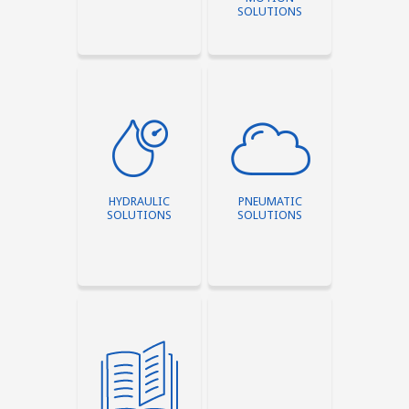
SOLUTIONS
Compressoren die
Electrical &
perslucht opwekken
Mechanical Motion
HYDRAULIC
PNEUMATIC
vormen een
Solutions.
SOLUTIONS
SOLUTIONS
onmisbare schakel
Elektromotorsystemen
in het
zijn rendabele,
productieproces.
duurzame
aandrijfsystemen en
die een groot deel
van het
elektriciteitsverbruik
in de sector bepalen.