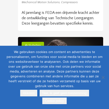
Mechanical Motion Solutions
,
Compressors
Al jarenlang is FEDA een drijvende kracht achter
de ontwikkeling van Technische Leergangen.
Deze leergangen bevatten specifieke kennis.
Activiteiten
We gebruiken cookies om content en advertenties te
personaliseren, om functies voor social media te bieden en om
ons websiteverkeer te analyseren. Ook delen we informatie
over uw gebruik van onze site met onze partners voor social
media, adverteren en analyse. Deze partners kunnen deze
gegevens combineren met andere informatie die u aan ze
heeft verstrekt of die ze hebben verzameld op basis van uw
gebruik van hun services.
Akkoord
Nee, ik geef geen toestemming
23 januari 2024
Cookie policy
WAAROM DEELNEMEN AAN HET