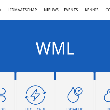
A
LIDMAATSCHAP
NIEUWS
EVENTS
KENNIS
C
WML
SORS
ELECTRICAL &
HYDRAULIC
PN