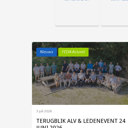
Nieuws
FEDA Actueel
Compressor
perslucht o
vormen een o
schakel in
productiep
3 juli 2026
TERUGBLIK ALV & LEDENEVENT 24
JUNI 2026