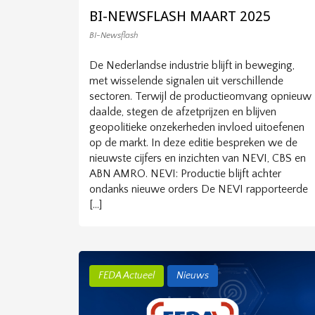
BI-NEWSFLASH MAART 2025
BI-Newsflash
De Nederlandse industrie blijft in beweging,
met wisselende signalen uit verschillende
sectoren. Terwijl de productieomvang opnieuw
daalde, stegen de afzetprijzen en blijven
geopolitieke onzekerheden invloed uitoefenen
op de markt. In deze editie bespreken we de
nieuwste cijfers en inzichten van NEVI, CBS en
ABN AMRO. NEVI: Productie blijft achter
ondanks nieuwe orders De NEVI rapporteerde
[…]
FEDA Actueel
Nieuws