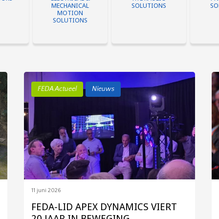
MECHANICAL
SOLUTIONS
SO
MOTION
SOLUTIONS
FEDA Actueel
Nieuws
en die
Electrical & Mechanical
Hydraulische
Pneum
pwekken
Motion Solutions.
aandrijftechniek gaat
aandrij
nmisbare
Elektromotorsystemen
over grote krachten en
werkt
 het
zijn rendabele,
nauwkeurige beweging.
p
roces.
duurzame
Het is een aandrijf-
Toep
aandrijfsystemen en die
discipline met een
mogel
een groot deel van het
relatief grote omvang
pneum
elektriciteitsverbruik in
en een internationaal
dagelijk
de sector bepalen.
vooraanstaande
eenvoudi
positie.
omdat l
11 juni 2026
FEDA-LID APEX DYNAMICS VIERT
20 JAAR IN BEWEGING