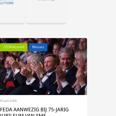
LUTIONS
FEDA Actueel
Nieuws
atiek is een
fdiscipline die
 op basis van
erslucht.
assingen en
ijkheden van
atiek nemen
s toe. Perslucht
g te verkrijgen
ucht overal...
10 juni 2026
FEDA AANWEZIG BIJ 75-JARIG
JUBILEUM VAN FME